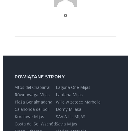
O
POWIĄZANE STRONY
Altos del Chaparral
Laguna One Mijas
Równowaga Mijas
Lantana Mijas
Plaża Benalmadena
Wille w zatoce Marbella
Calahonda del Sol
Domy Mijasa
Koralowe Mijas
SAVIA II - MIJAS
Costa del Sol Wschód
Savia Mijas