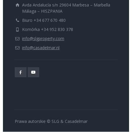
Avda Andalucía s/n 29604 Marbesa – Marbella
Málaga – HISZPANIA
Biuro +34 677 670 480
Komórka +34 952 830 378
info@slgproperty.com
info@casadelmar.nl
Prawa autorskie © SLG & Casadelmar