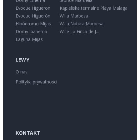
Domy Etherna
Słońce Marbella
Evoque Higueron
Kąpieliska termalne Playa Malaga
Evoque Higuerón
Willa Marbesa
Hipódromo Mijas
Willa Natura Marbesa
Domy Ipanema
Wille La Finca de J...
Laguna Mijas
LEWY
O nas
Polityka prywatności
KONTAKT