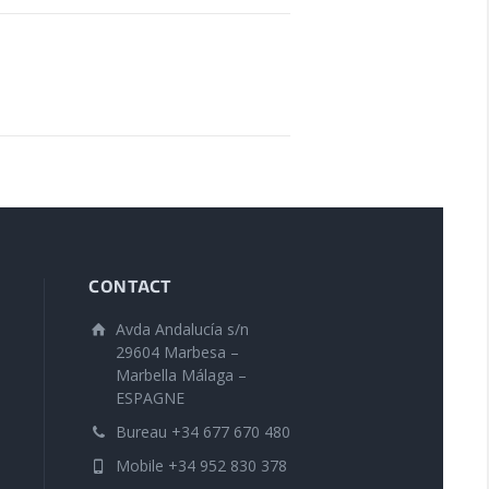
CONTACT
Avda Andalucía s/n
29604 Marbesa –
Marbella Málaga –
ESPAGNE
Bureau +34 677 670 480
Mobile +34 952 830 378