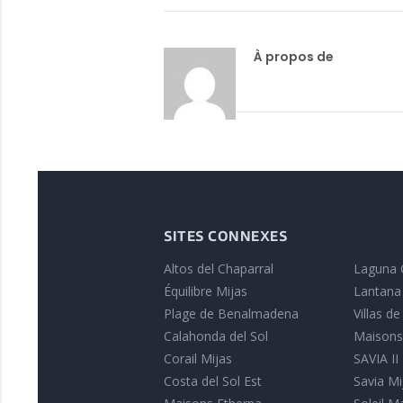
À propos de
SITES CONNEXES
Altos del Chaparral
Laguna 
Équilibre Mijas
Lantana
Plage de Benalmadena
Villas d
Calahonda del Sol
Maisons
Corail Mijas
SAVIA II
Costa del Sol Est
Savia Mi