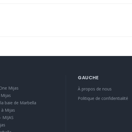
GAUCHE
One Mijas
À propos de nous
 Mijas
Politique de confidentialité
e la baie de Marbella
 à Mijas
 - MIJAS
jas