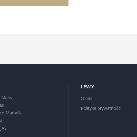
LEWY
 Mijas
O nas
as
Polityka prywatności
oce Marbella
sa
IJAS