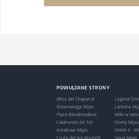
POWIĄZANE STRONY
Altos del Chaparral
Laguna One
Równowaga Mijas
Lantana Mij
Plaża Benalmadena
Wille w zat
Calahonda del Sol
Domy Mija
Koralowe Mijas
SAVIA II - M
Costa del Sol Wschód
Savia Mijas