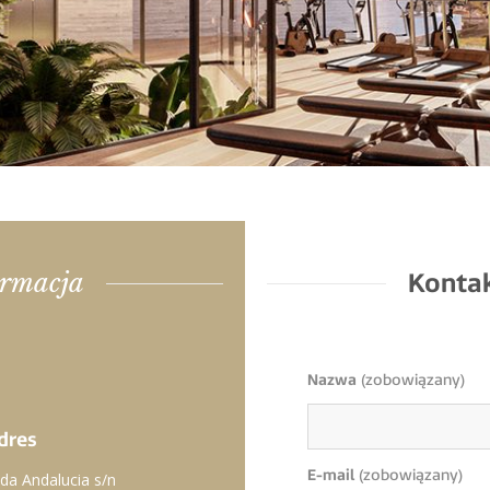
ormacja
Konta
Nazwa
(zobowiązany)
dres
E-mail
(zobowiązany)
da Andalucia s/n