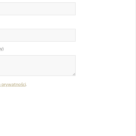
y)
a prywatności
.