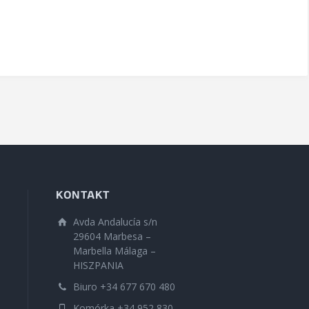
KONTAKT
Avda Andalucía s/n
29604 Marbesa –
Marbella Málaga –
HISZPANIA
Biuro +34 677 670 480
Komórka +34 952 830