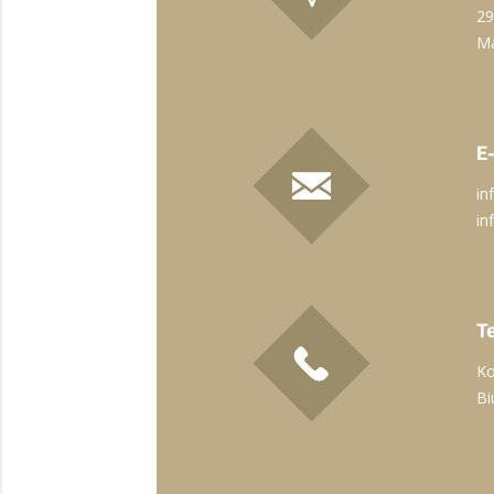
29
Ma
E
in
in
T
Ko
Bi