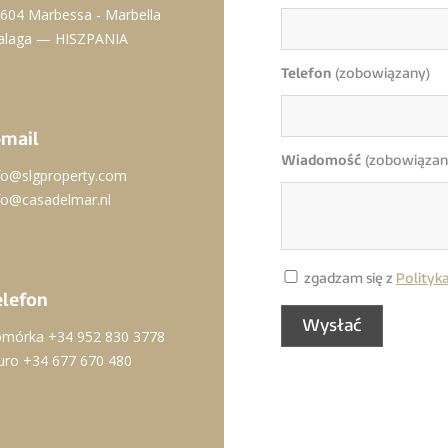
604 Marbessa - Marbella
laga — HISZPANIA
Telefon
(zobowiązany)
-mail
Wiadomość
(zobowiązan
fo@slgproperty.com
fo@casadelmar.nl
zgadzam się z
Polityk
elefon
mórka +34 952 830 3778
uro +34 677 670 480