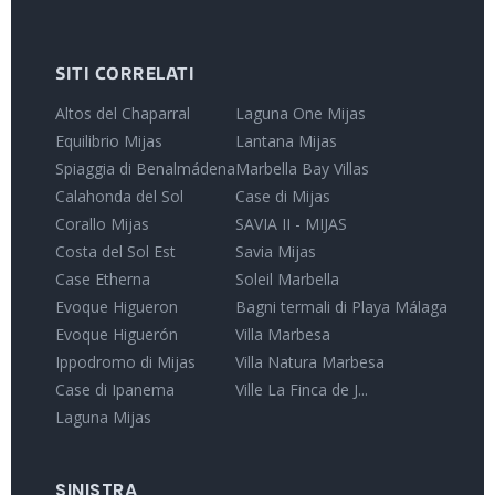
SITI CORRELATI
Altos del Chaparral
Laguna One Mijas
Equilibrio Mijas
Lantana Mijas
Spiaggia di Benalmádena
Marbella Bay Villas
Calahonda del Sol
Case di Mijas
Corallo Mijas
SAVIA II - MIJAS
Costa del Sol Est
Savia Mijas
Case Etherna
Soleil Marbella
Evoque Higueron
Bagni termali di Playa Málaga
Evoque Higuerón
Villa Marbesa
Ippodromo di Mijas
Villa Natura Marbesa
Case di Ipanema
Ville La Finca de J...
Laguna Mijas
SINISTRA