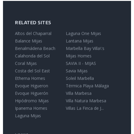
RELATED SITES
Altos del Chaparral
Laguna One Mijas
Balance Mijas
Lantana Mijas
Benalmádena Beach
Marbella Bay Villa\'s
Calahonda del Sol
Mijas Homes
Coral Mijas
SAVIA II - MIJAS
Costa del Sol East
Savia Mijas
Etherna Homes
Soleil Marbella
Evoque Higueron
Térmica Playa Málaga
Evoque Higuerón
Villa Marbesa
Hipódromo Mijas
Villa Natura Marbesa
Ipanema Homes
Villas La Finca de J...
Laguna Mijas